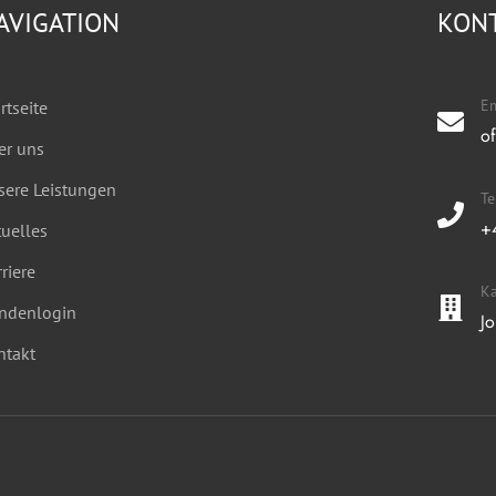
AVIGATION
KON
Em
rtseite
o
er uns
sere Leistungen
T
+
uelles
riere
Ka
ndenlogin
J
ntakt