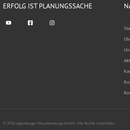
ERFOLG IST PLANUNGSSACHE
N
Sta
Üb
Un
Akt
Kar
Ku
Ko
© 2026 Jagersberger Steuerberatungs GmbH. Alle Rechte vorbehalten.