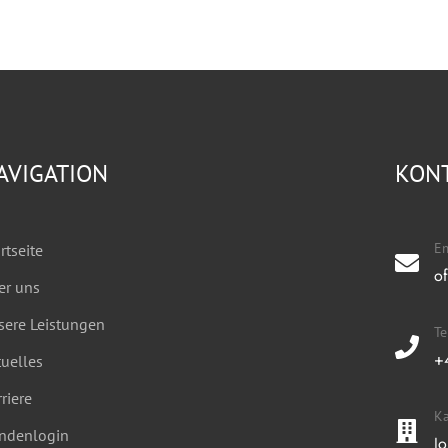
AVIGATION
KON
Em
rtseite
o
er uns
sere Leistungen
T
+
uelles
riere
Ka
ndenlogin
J