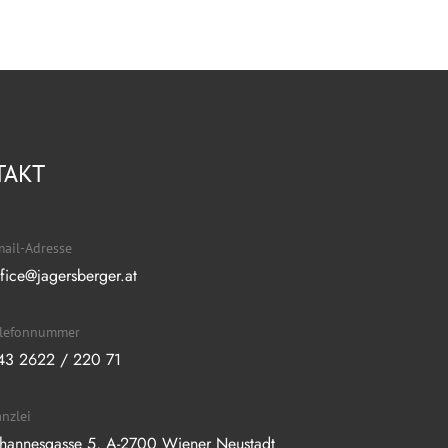
TAKT
ail-Adresse
ffice@jagersberger.at
elefonnummer
43 2622 / 220 71
nzlei
ohannesgasse 5, A-2700 Wiener Neustadt