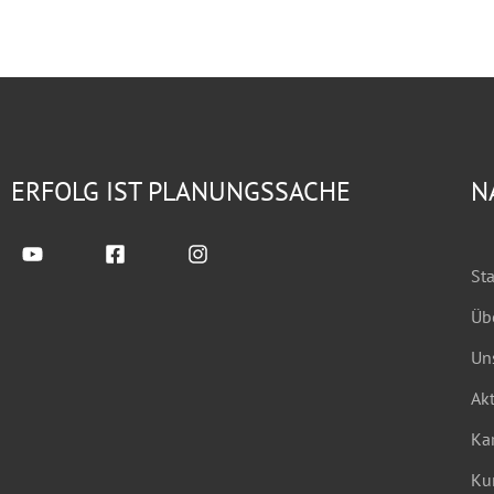
ERFOLG IST PLANUNGSSACHE
N
Sta
Üb
Un
Akt
Kar
Ku