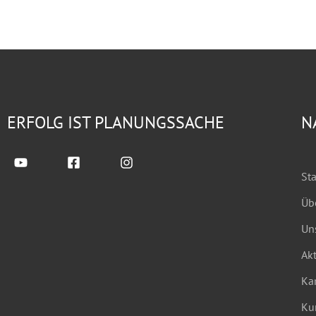
ERFOLG IST PLANUNGSSACHE
N
Sta
Üb
Un
Akt
Kar
Ku