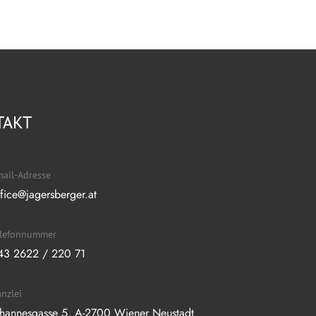
TAKT
ail-Adresse
ffice@jagersberger.at
elefonnummer
43 2622 / 220 71
nzlei
ohannesgasse 5, A-2700 Wiener Neustadt