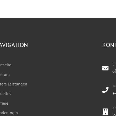
AVIGATION
KON
Em
rtseite
o
er uns
sere Leistungen
T
+
uelles
riere
Ka
ndenlogin
J