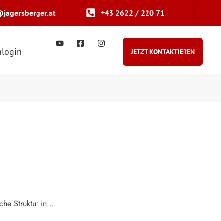
@jagersberger.at
+43 2622 / 220 71
login
JETZT KONTAKTIEREN
lche Struktur in…