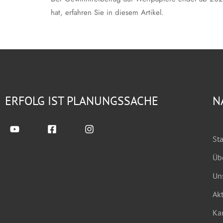
hat, erfahren Sie in diesem Artikel.
ERFOLG IST PLANUNGSSACHE
N
Sta
Üb
Un
Akt
Kar