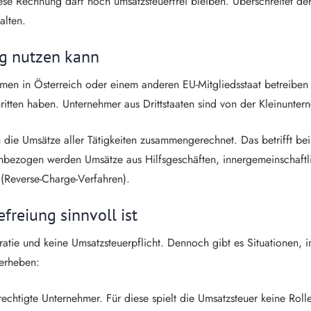
se Rechnung darf noch umsatzsteuerfrei bleiben. Überschreitet de
alten.
g nutzen kann
ehmen in Österreich oder einem anderen EU-Mitgliedsstaat betrei
itten haben. Unternehmer aus Drittstaaten sind von der Kleinunter
die Umsätze aller Tätigkeiten zusammengerechnet. Das betrifft be
inbezogen werden Umsätze aus Hilfsgeschäften, innergemeinschaft
(Reverse-Charge-Verfahren).
freiung sinnvoll ist
tie und keine Umsatzsteuerpflicht. Dennoch gibt es Situationen, in
 erheben:
htigte Unternehmer. Für diese spielt die Umsatzsteuer keine Rolle