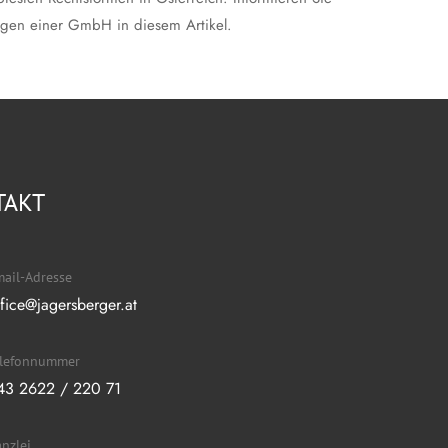
agen einer GmbH in diesem Artikel.
TAKT
ail-Adresse
ffice@jagersberger.at
elefonnummer
43 2622 / 220 71
nzlei