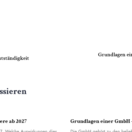
Grundlagen e
stständigkeit
ssieren
7. July 2026
Allgemein
ere ab 2027
Grundlagen einer GmbH 
27. Welche Auswirkungen dies
Die GmbH gehört zu den beliebt