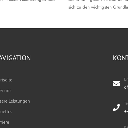
sich zu den wichtigsten Grundl
AVIGATION
KON
Em
rtseite
o
er uns
sere Leistungen
T
+
uelles
riere
Ka