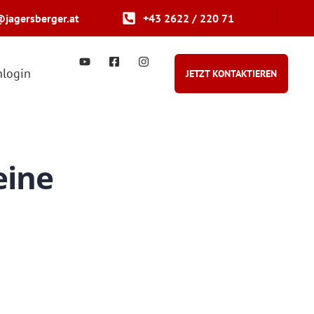
@jagersberger.at
+43 2622 / 220 71
login
JETZT KONTAKTIEREN
eine