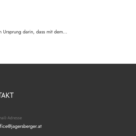
n Ursprung darin, dass mit dem…
TAKT
ail-Adresse
ffice@jagersberger.at