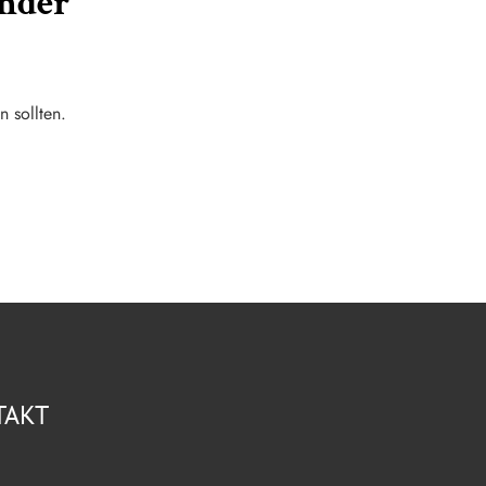
nder
n sollten.
TAKT